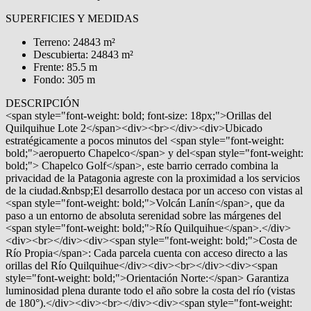
SUPERFICIES Y MEDIDAS
Terreno: 24843 m²
Descubierta: 24843 m²
Frente: 85.5 m
Fondo: 305 m
DESCRIPCIÓN
<span style="font-weight: bold; font-size: 18px;">Orillas del
Quilquihue Lote 2</span><div><br></div><div>Ubicado
estratégicamente a pocos minutos del <span style="font-weight:
bold;">aeropuerto Chapelco</span> y del<span style="font-weight:
bold;"> Chapelco Golf</span>, este barrio cerrado combina la
privacidad de la Patagonia agreste con la proximidad a los servicios
de la ciudad.&nbsp;El desarrollo destaca por un acceso con vistas al
<span style="font-weight: bold;">Volcán Lanín</span>, que da
paso a un entorno de absoluta serenidad sobre las márgenes del
<span style="font-weight: bold;">Río Quilquihue</span>.</div>
<div><br></div><div><span style="font-weight: bold;">Costa de
Río Propia</span>: Cada parcela cuenta con acceso directo a las
orillas del Río Quilquihue</div><div><br></div><div><span
style="font-weight: bold;">Orientación Norte:</span> Garantiza
luminosidad plena durante todo el año sobre la costa del río (vistas
de 180°).</div><div><br></div><div><span style="font-weight: