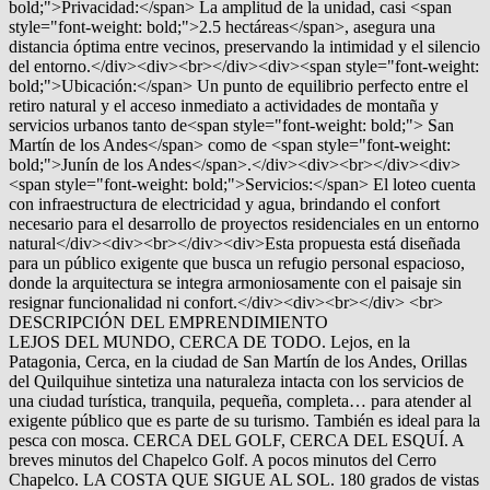
bold;">Privacidad:</span> La amplitud de la unidad, casi <span
style="font-weight: bold;">2.5 hectáreas</span>, asegura una
distancia óptima entre vecinos, preservando la intimidad y el silencio
del entorno.</div><div><br></div><div><span style="font-weight:
bold;">Ubicación:</span> Un punto de equilibrio perfecto entre el
retiro natural y el acceso inmediato a actividades de montaña y
servicios urbanos tanto de<span style="font-weight: bold;"> San
Martín de los Andes</span> como de <span style="font-weight:
bold;">Junín de los Andes</span>.</div><div><br></div><div>
<span style="font-weight: bold;">Servicios:</span> El loteo cuenta
con infraestructura de electricidad y agua, brindando el confort
necesario para el desarrollo de proyectos residenciales en un entorno
natural</div><div><br></div><div>Esta propuesta está diseñada
para un público exigente que busca un refugio personal espacioso,
donde la arquitectura se integra armoniosamente con el paisaje sin
resignar funcionalidad ni confort.</div><div><br></div> <br>
DESCRIPCIÓN DEL EMPRENDIMIENTO
LEJOS DEL MUNDO, CERCA DE TODO. Lejos, en la
Patagonia, Cerca, en la ciudad de San Martín de los Andes, Orillas
del Quilquihue sintetiza una naturaleza intacta con los servicios de
una ciudad turística, tranquila, pequeña, completa… para atender al
exigente público que es parte de su turismo. También es ideal para la
pesca con mosca. CERCA DEL GOLF, CERCA DEL ESQUÍ. A
breves minutos del Chapelco Golf. A pocos minutos del Cerro
Chapelco. LA COSTA QUE SIGUE AL SOL. 180 grados de vistas