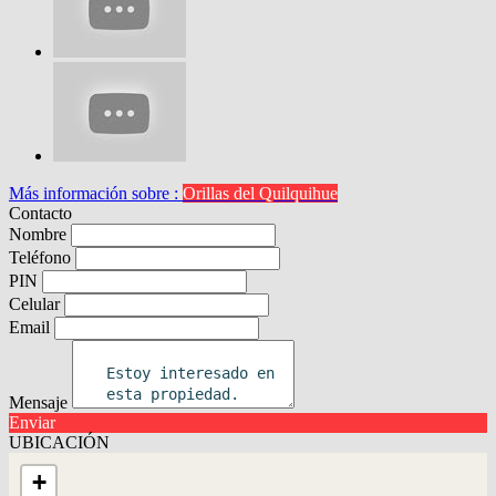
Más información sobre :
Orillas del Quilquihue
Contacto
Nombre
Teléfono
PIN
Celular
Email
Mensaje
Enviar
UBICACIÓN
+