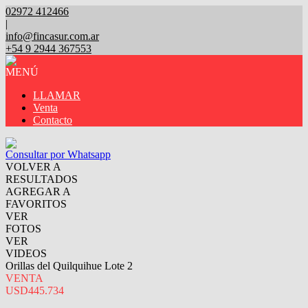
02972 412466
|
info@fincasur.com.ar
+54 9 2944 367553
MENÚ
LLAMAR
Venta
Contacto
Consultar por Whatsapp
VOLVER A
RESULTADOS
AGREGAR A
FAVORITOS
VER
FOTOS
VER
VIDEOS
Orillas del Quilquihue Lote 2
VENTA
USD445.734