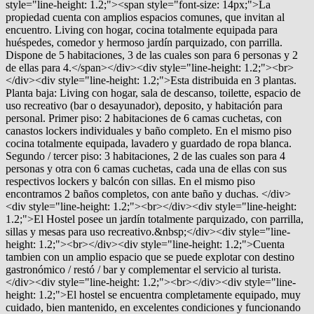
style="line-height: 1.2;"><span style="font-size: 14px;">La
propiedad cuenta con amplios espacios comunes, que invitan al
encuentro. Living con hogar, cocina totalmente equipada para
huéspedes, comedor y hermoso jardín parquizado, con parrilla.
Dispone de 5 habitaciones, 3 de las cuales son para 6 personas y 2
de ellas para 4.</span></div><div style="line-height: 1.2;"><br>
</div><div style="line-height: 1.2;">Esta distribuida en 3 plantas.
Planta baja: Living con hogar, sala de descanso, toilette, espacio de
uso recreativo (bar o desayunador), deposito, y habitación para
personal. Primer piso: 2 habitaciones de 6 camas cuchetas, con
canastos lockers individuales y baño completo. En el mismo piso
cocina totalmente equipada, lavadero y guardado de ropa blanca.
Segundo / tercer piso: 3 habitaciones, 2 de las cuales son para 4
personas y otra con 6 camas cuchetas, cada una de ellas con sus
respectivos lockers y balcón con sillas. En el mismo piso
encontramos 2 baños completos, con ante baño y duchas. </div>
<div style="line-height: 1.2;"><br></div><div style="line-height:
1.2;">El Hostel posee un jardín totalmente parquizado, con parrilla,
sillas y mesas para uso recreativo.&nbsp;</div><div style="line-
height: 1.2;"><br></div><div style="line-height: 1.2;">Cuenta
tambien con un amplio espacio que se puede explotar con destino
gastronómico / restó / bar y complementar el servicio al turista.
</div><div style="line-height: 1.2;"><br></div><div style="line-
height: 1.2;">El hostel se encuentra completamente equipado, muy
cuidado, bien mantenido, en excelentes condiciones y funcionando