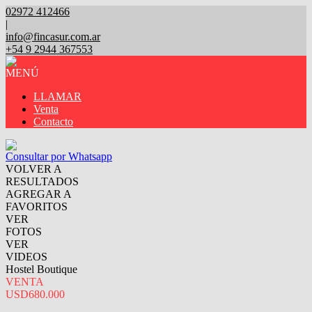
02972 412466
|
info@fincasur.com.ar
+54 9 2944 367553
MENÚ
LLAMAR
Venta
Contacto
Consultar por Whatsapp
VOLVER A
RESULTADOS
AGREGAR A
FAVORITOS
VER
FOTOS
VER
VIDEOS
Hostel Boutique
VENTA
USD680.000