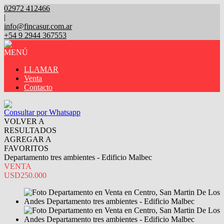
02972 412466
|
info@fincasur.com.ar
+54 9 2944 367553
MENÚ
LLAMAR
Venta
Contacto
Consultar por Whatsapp
VOLVER A
RESULTADOS
AGREGAR A
FAVORITOS
Departamento tres ambientes - Edificio Malbec
VENTA
USD250.000