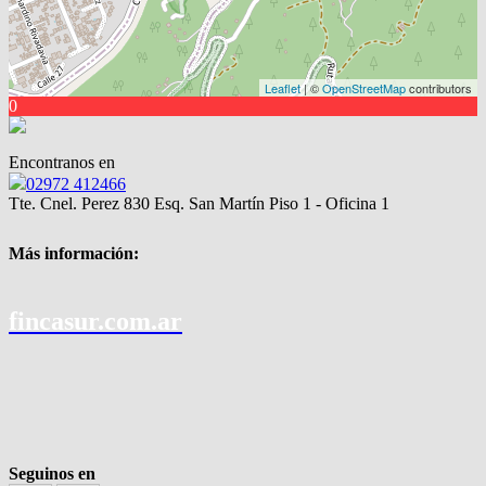
Leaflet
| ©
OpenStreetMap
contributors
0
Encontranos en
02972 412466
Tte. Cnel. Perez 830 Esq. San Martín Piso 1 - Oficina 1
Más información:
fincasur.com.ar
Seguinos en