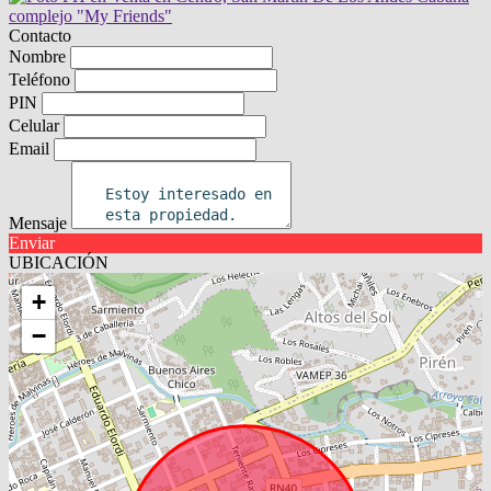
Contacto
Nombre
Teléfono
PIN
Celular
Email
Mensaje
Enviar
UBICACIÓN
+
−