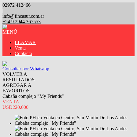
02972 412466
|
info@fincasur.com.ar
+54 9 2944 367553
MENÚ
LLAMAR
Venta
Contacto
Consultar por Whatsapp
VOLVER A
RESULTADOS
AGREGAR A
FAVORITOS
Cabaña complejo "My Friends"
VENTA
USD220.000