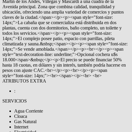
Martín de los Andes, Villegas y Mascardi a una cuadra de la
Avenida principal. Zona que combina calidad, tranquilidad y
ubicación, ofreciendo una amplia variedad de comercios y puntos
claves de la ciudad.</span></p><p><span style="font-size:
14px;">La cabaña que se comercializa está distribuida en dos
plantas, cuenta con dos dormitorios, baño completo, un toilette y
todos los servicios.</span></p><p><span style="font-size:
14px;">El complejo posee patio, espacio con parrillas, pileta
climatizada y sauna.&nbsp;</span></p><p><span style="font-size:
14px;">Se vende amoblada.</span></p><p><br></p><p><span
style="text-decoration-line: underline;">Opcional cochera u$s
18.000</span>&nbsp;</p><p>El precio se puede financiar 50%
hasta 18 cuotas, en dólares y sin interés, también podría hacerse en
pesos con ajuste CAC.<br></p><p><br></p><p><span
style="font-size: 14px;"><br></span></p><br> <br>
ATRIBUTOS EXTRA
:
SERVICIOS
Agua Corriente
Cloaca
Gas Natural
Internet