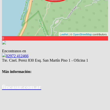
Leaflet
| ©
OpenStreetMap
contributors
0
Encontranos en
02972 412466
Tte. Cnel. Perez 830 Esq. San Martín Piso 1 - Oficina 1
Más información:
fincasur.com.ar