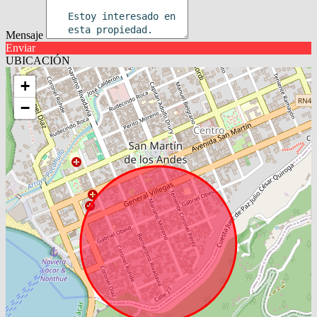
Mensaje
Enviar
UBICACIÓN
+
−