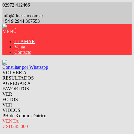
02972 412466
|
info@fincasur.com.ar
+54 9 2944 367553
MENÚ
LLAMAR
Venta
Contacto
Consultar por Whatsapp
VOLVER A
RESULTADOS
AGREGAR A
FAVORITOS
VER
FOTOS
VER
VIDEOS
PH de 3 dorm. céntrico
VENTA
USD245.000