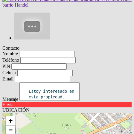
Contacto
Nombre
Teléfono
PIN
Celular
Email
Mensaje
Enviar
UBICACIÓN
+
−