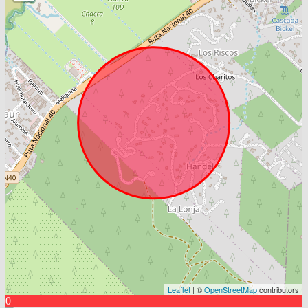
Leaflet
| ©
OpenStreetMap
contributors
0