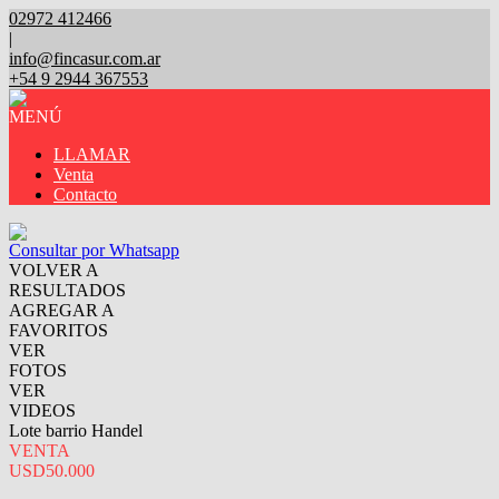
02972 412466
|
info@fincasur.com.ar
+54 9 2944 367553
MENÚ
LLAMAR
Venta
Contacto
Consultar por Whatsapp
VOLVER A
RESULTADOS
AGREGAR A
FAVORITOS
VER
FOTOS
VER
VIDEOS
Lote barrio Handel
VENTA
USD50.000